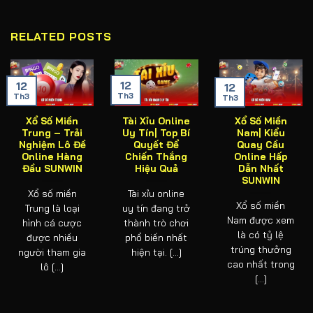
RELATED POSTS
12
12
12
Th3
Th3
Th3
Xổ Số Miền
Tài Xỉu Online
Xổ Số Miền
Trung – Trải
Uy Tín| Top Bí
Nam| Kiểu
Nghiệm Lô Đề
Quyết Để
Quay Cầu
Online Hàng
Chiến Thắng
Online Hấp
Đầu SUNWIN
Hiệu Quả
Dẫn Nhất
SUNWIN
Xổ số miền
Tài xỉu online
Xổ số miền
Trung là loại
uy tín đang trở
Nam được xem
hình cá cược
thành trò chơi
là có tỷ lệ
được nhiều
phổ biến nhất
trúng thưởng
người tham gia
hiện tại. [...]
cao nhất trong
lô [...]
[...]