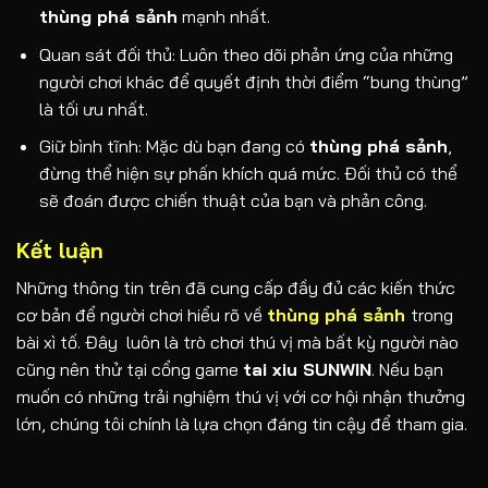
thùng phá sảnh
mạnh nhất.
Quan sát đối thủ: Luôn theo dõi phản ứng của những
người chơi khác để quyết định thời điểm “bung thùng”
là tối ưu nhất.
Giữ bình tĩnh: Mặc dù bạn đang có
thùng phá sảnh
,
đừng thể hiện sự phấn khích quá mức. Đối thủ có thể
sẽ đoán được chiến thuật của bạn và phản công.
Kết luận
Những thông tin trên đã cung cấp đầy đủ các kiến thức
cơ bản để người chơi hiểu rõ về
thùng phá sảnh
trong
bài xì tố. Đây luôn là trò chơi thú vị mà bất kỳ người nào
cũng nên thử tại cổng game
tai xiu SUNWIN
. Nếu bạn
muốn có những trải nghiệm thú vị với cơ hội nhận thưởng
lớn, chúng tôi chính là lựa chọn đáng tin cậy để tham gia.