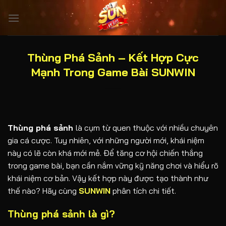
Bỏ
qua
nội
dung
Thùng Phá Sảnh – Kết Hợp Cực
Mạnh Trong Game Bài SUNWIN
Thùng phá sảnh
là cụm từ quen thuộc với nhiều chuyên
gia cá cược. Tuy nhiên, với những người mới, khái niệm
này có lẽ còn khá mới mẻ. Để tăng cơ hội chiến thắng
trong game bài, bạn cần nắm vững kỹ năng chơi và hiểu rõ
khái niệm cơ bản. Vậy kết hợp này được tạo thành như
thế nào? Hãy cùng
SUNWIN
phân tích chi tiết.
Thùng phá sảnh là gì?