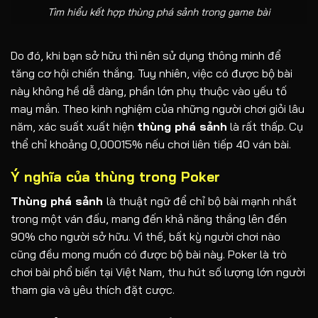
Tìm hiểu kết hợp thùng phá sảnh trong game bài
Do đó, khi bạn sở hữu thì nên sử dụng thông minh để
tăng cơ hội chiến thắng. Tuy nhiên, việc có được bộ bài
này không hề dễ dàng, phần lớn phụ thuộc vào yếu tố
may mắn. Theo kinh nghiệm của những người chơi giỏi lâu
năm, xác suất xuất hiện
thùng phá sảnh
là rất thấp. Cụ
thể chỉ khoảng 0,00015% nếu chơi liên tiếp 40 ván bài.
Ý nghĩa của thùng trong Poker
Thùng phá sảnh
là thuật ngữ để chỉ bộ bài mạnh nhất
trong một ván đấu, mang đến khả năng thắng lên đến
90% cho người sở hữu. Vì thế, bất kỳ người chơi nào
cũng đều mong muốn có được bộ bài này. Poker là trò
chơi bài phổ biến tại Việt Nam, thu hút số lượng lớn người
tham gia và yêu thích đặt cược.