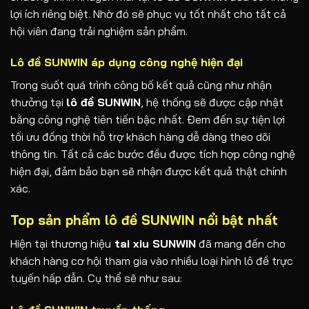
lợi ích riêng biệt. Nhờ đó sẽ phục vụ tốt nhất cho tất cả
hội viên đang trải nghiệm sản phẩm.
Lô đề SUNWIN áp dụng công nghệ hiện đại
Trong suốt quá trình công bố kết quả cũng như nhận
thưởng tại
lô đề SUNWIN
, hệ thống sẽ được cập nhật
bằng công nghệ tiên tiến bậc nhất. Đem đến sự tiện lợi
tối ưu đồng thời hỗ trợ khách hàng dễ dàng theo dõi
thông tin. Tất cả các bước đều được tích hợp công nghệ
hiện đại, đảm bảo bạn sẽ nhận được kết quả thật chính
xác.
Top sản phẩm lô đề SUNWIN nổi bật nhất
Hiện tại thương hiệu
tai xiu SUNWIN
đã mang đến cho
khách hàng cơ hội tham gia vào nhiều loại hình lô đề trực
tuyến hấp dẫn. Cụ thể sẽ như sau: