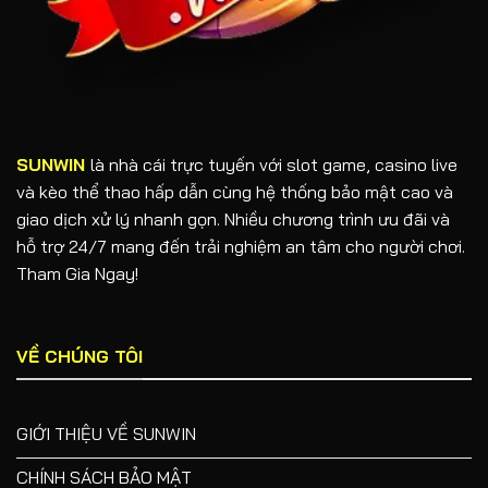
SUNWIN
là nhà cái trực tuyến với slot game, casino live
và kèo thể thao hấp dẫn cùng hệ thống bảo mật cao và
giao dịch xử lý nhanh gọn. Nhiều chương trình ưu đãi và
hỗ trợ 24/7 mang đến trải nghiệm an tâm cho người chơi.
Tham Gia Ngay!
VỀ CHÚNG TÔI
GIỚI THIỆU VỀ SUNWIN
CHÍNH SÁCH BẢO MẬT