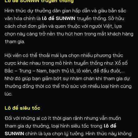
Lô đề SUNWIN truyền thống
Hình thức dự thưởng dân gian hấp dẫn và giàu bản sắc
văn hóa chính là
lô đề SUNWIN
truyền thống. Sở hữu
cách chơi đơn giản và quen thuộc với người Việt, lựa
chọn này càng trở nên thu hút hơn trong mắt khách hàng
tham gia.
Hội viên có thể thoải mái lựa chọn nhiều phương thức
cược khác nhau trong mô hình truyền thống như: Xổ số
Bắc – Trung – Nam, bạch thủ lô, lô xiên, đề đầu đuôi,…
Nhờ đó giúp bạn giảm bớt sự nhàm chán khi tham gia dự
thưởng đồng thời có thể thử sức với nhiều loại hình cùng
lúc.
Lô đề siêu tốc
Đối với những ai có ít thời gian rảnh nhưng vẫn muốn
tham gia dự thưởng, loại hình siêu tốc trong
lô đề
SUNWIN
chính là lựa chọn lý tưởng. Hình thức này không