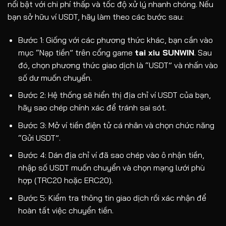
nổi bật với chi phí thấp và tốc độ xử lý nhanh chóng. Nếu
bạn sở hữu ví USDT, hãy làm theo các bước sau:
Bước 1: Giống với các phương thức khác, bạn cần vào
mục “Nạp tiền” trên cổng game
tai xiu SUNWIN
. Sau
đó, chọn phương thức giao dịch là “USDT” và nhấn vào
số dư muốn chuyển.
Bước 2: Hệ thống sẽ hiển thị địa chỉ ví USDT của bạn,
hãy sao chép chính xác để tránh sai sót.
Bước 3: Mở ví tiền điện tử cá nhân và chọn chức năng
“Gửi USDT”.
Bước 4: Dán địa chỉ ví đã sao chép vào ô nhận tiền,
nhập số USDT muốn chuyển và chọn mạng lưới phù
hợp (TRC20 hoặc ERC20).
Bước 5: Kiểm tra thông tin giao dịch rồi xác nhận để
hoàn tất việc chuyển tiền.