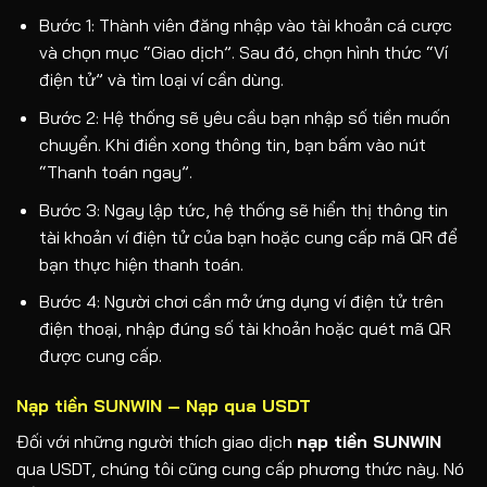
Bước 1: Thành viên đăng nhập vào tài khoản cá cược
và chọn mục “Giao dịch”. Sau đó, chọn hình thức “Ví
điện tử” và tìm loại ví cần dùng.
Bước 2: Hệ thống sẽ yêu cầu bạn nhập số tiền muốn
chuyển. Khi điền xong thông tin, bạn bấm vào nút
“Thanh toán ngay”.
Bước 3: Ngay lập tức, hệ thống sẽ hiển thị thông tin
tài khoản ví điện tử của bạn hoặc cung cấp mã QR để
bạn thực hiện thanh toán.
Bước 4: Người chơi cần mở ứng dụng ví điện tử trên
điện thoại, nhập đúng số tài khoản hoặc quét mã QR
được cung cấp.
Nạp tiền SUNWIN – Nạp qua USDT
Đối với những người thích giao dịch
nạp tiền SUNWIN
qua USDT, chúng tôi cũng cung cấp phương thức này. Nó