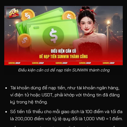
Điều kiện cần có để nạp tiền SUNWIN thành công
Tài khoản dùng để nạp tiền, như tài khoản ngân hàng,
ví điện tử hoặc USDT, phải khớp với thông tin đã đăng
ký trong hệ thống.
Số tiền tối thiểu cho mỗi giao dịch là 100 điểm và tối đa
là 200,000 điểm với tỷ lệ quy đổi là 1,000 VNĐ = 1 điểm.