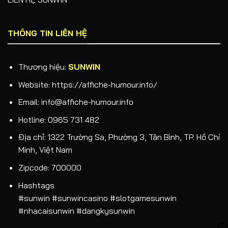
THÔNG TIN LIÊN HỆ
Thương hiệu:
SUNWIN
Website: https://affiche-humour.info/
Email:
info@affiche-humour.info
Hotline: 0965 731 482
Địa chỉ: 1322 Trường Sa, Phường 3, Tân Bình, TP. Hồ Chí
Minh, Việt Nam
Zipcode: 700000
Hashtags
#sunwin #sunwincasino #slotgamesunwin
#nhacaisunwin #dangkysunwin