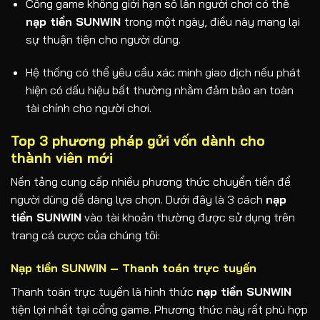
Cổng game không giới hạn số lần người chơi có thể
nạp tiền SUNWIN
trong một ngày, điều này mang lại
sự thuận tiện cho người dùng.
Hệ thống có thể yêu cầu xác minh giao dịch nếu phát
hiện có dấu hiệu bất thường nhằm đảm bảo an toàn
tài chính cho người chơi.
Top 3 phương pháp gửi vốn dành cho
thành viên mới
Nền tảng cung cấp nhiều phương thức chuyển tiền để
người dùng dễ dàng lựa chọn. Dưới đây là 3 cách
nạp
tiền SUNWIN
vào tài khoản thường được sử dụng trên
trang cá cược của chúng tôi:
Nạp tiền SUNWIN – Thanh toán trực tuyến
Thanh toán trực tuyến là hình thức
nạp tiền SUNWIN
tiện lợi nhất tại cổng game. Phương thức này rất phù hợp