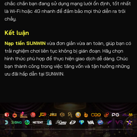
chắc chắn bạn đang sử dụng mạng lưới ổn định, tốt nhất
là Wi-Fi hoặc 4G nhanh để đảm bảo mọi thứ diễn ra trôi
chảy.
Kết luận
Nạp tiền SUNWIN
vừa đơn giản vừa an toàn, giúp bạn có
trải nghiệm chơi liên tục không bị gián đoạn. Hãy chọn
hình thức phù hợp để thực hiện giao dịch dễ dàng. Chúc
bạn thành công trong việc tăng vốn và tận hưởng những
ưu đãi hấp dẫn tại SUNWIN.