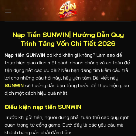
Bỏ
qua
nội
dung
Nạp Tiền SUNWIN| Hướng Dẫn Quy
Trình Tăng Vốn Chi Tiết 2026
Nạp tiền SUNWIN
có khó khăn gì không? Làm sao để
thực hiện giao dịch một cách nhanh chóng và an toàn để
tận dụng hết các ưu đãi? Nếu bạn đang tìm kiếm câu trả
lời cho những câu hỏi này, hãy yên tâm. Bài viết này
SUNWIN
sẽ hướng dẫn bạn từng bước để thực hiện giao
dịch một cách hiệu quả nhất.
Điều kiện nạp tiền SUNWIN
Trước khi gửi tiền, người dùng phải tuân thủ các quy định
quan trọng từ cổng game. Dưới đây là các yêu cầu mà
khách hàng cần phải đảm bảo: