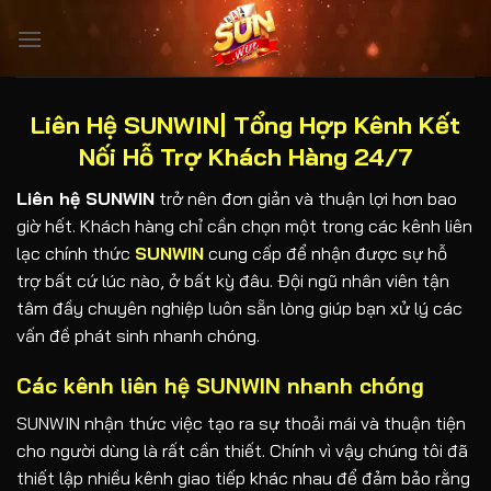
Bỏ
qua
nội
dung
Liên Hệ SUNWIN| Tổng Hợp Kênh Kết
Nối Hỗ Trợ Khách Hàng 24/7
Liên hệ SUNWIN
trở nên đơn giản và thuận lợi hơn bao
giờ hết. Khách hàng chỉ cần chọn một trong các kênh liên
lạc chính thức
SUNWIN
cung cấp để nhận được sự hỗ
trợ bất cứ lúc nào, ở bất kỳ đâu. Đội ngũ nhân viên tận
tâm đầy chuyên nghiệp luôn sẵn lòng giúp bạn xử lý các
vấn đề phát sinh nhanh chóng.
Các kênh liên hệ SUNWIN nhanh chóng
SUNWIN nhận thức việc tạo ra sự thoải mái và thuận tiện
cho người dùng là rất cần thiết. Chính vì vậy chúng tôi đã
thiết lập nhiều kênh giao tiếp khác nhau để đảm bảo rằng