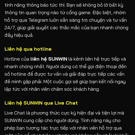
tính năng thông báo tức thì. Bạn sẽ không bỏ lỡ bất kỳ
thông tin quan trọng nào từ cổng game. Đặc biệt, nhóm
hỗ trợ qua Telegram luôn sẵn sàng trò chuyện và tư vấn
24/7, giúp giải quyết các thắc mắc của bạn nhanh chóng
đầy hiệu quả.
Liên hệ qua hotline
Hotline của
liên hệ SUNWIN
là kênh liên hệ trực tiếp và
nhanh chóng nhất. Người dùng có thể gọi điện thoại đến
số hotline để được tư vấn và giải đáp trực tiếp các vấn
đề mình gặp phải. Một cuộc gọi sẽ giúp bạn kết nối ngay
lập tức với nhân viên chăm sóc khách hàng.
Liên hệ SUNWIN qua Live Chat
Live Chat là phương thức cực kỳ hiện đại và tiện lợi mà
SUNWIN cung cấp cho người dùng. Tính năng này cho
phép bạn tương tác trực tiếp với nhân viên hỗ trợ qua