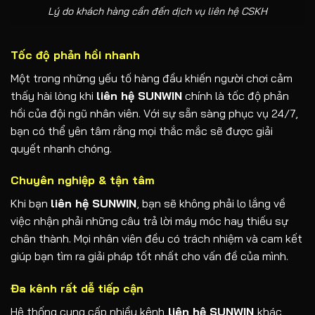
Lý do khách hàng cần đến dịch vụ liên hệ CSKH
Tốc độ phản hồi nhanh
Một trong những yếu tố hàng đầu khiến người chơi cảm
thấy hài lòng khi
liên hệ SUNWIN
chính là tốc độ phản
hồi của đội ngũ nhân viên. Với sự sẵn sàng phục vụ 24/7,
bạn có thể yên tâm rằng mọi thắc mắc sẽ được giải
quyết nhanh chóng.
Chuyên nghiệp & tận tâm
Khi bạn
liên hệ SUNWIN
, bạn sẽ không phải lo lắng về
việc nhận phải những câu trả lời máy móc hay thiếu sự
chân thành. Mọi nhân viên đều có trách nhiệm và cam kết
giúp bạn tìm ra giải pháp tốt nhất cho vấn đề của mình.
Đa kênh rất dễ tiếp cận
Hệ thống cung cấp nhiều kênh
liên hệ SUNWIN
khác