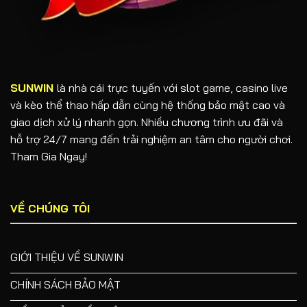
SUNWIN
là nhà cái trực tuyến với slot game, casino live
và kèo thể thao hấp dẫn cùng hệ thống bảo mật cao và
giao dịch xử lý nhanh gọn. Nhiều chương trình ưu đãi và
hỗ trợ 24/7 mang đến trải nghiệm an tâm cho người chơi.
Tham Gia Ngay!
VỀ CHÚNG TÔI
GIỚI THIỆU VỀ SUNWIN
CHÍNH SÁCH BẢO MẬT